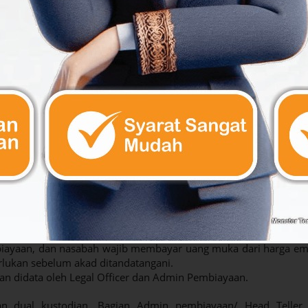
kan Verifikasi dokumen formulir aplikasi pembiayaan kepemili
 dengan prinsip 5-C, dengan langkah-langkah sebagai berikut 
KE serta dokumen pendukung untuk proses pembiayaan.
an menganalisa kemampuan nasabah sesuai dengan prinsip 5-C
 Analisa Pembiayaan (NAP Khusus PKE)
unit ADMP (fungsi Legal Officer) dengan menggunakan formulir
ecking ke unit ADMP (Fungsi Internal Appraisal) dengan men
putusan terkait hasil pengecekan SILK/Bank Checking dan pe
gan minimal Direktur Bisnis.
gunakan form standar yang berlaku
ereview dokumen dan memberikan keputusan atas pembiaya
informasikan nasabah untuk melakukan akad pembiayaan dan m
kan.
plier emas untuk order emas sesuai dengan pesanan nasabah.
ayaan, dan nasabah wajib membayar uang muka dari harga em
erlukan sebelum akad ditandatangani.
n didata oleh Legal Officer dan Admin Pembiayaan.
gan dual kustodian, Bagian Admin pembiayaan/ Head Teller 