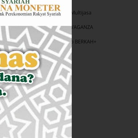
Pembiayaan IB Multijasa
DAMO SPESIAL VAGANZA
Tabungan DaMo BERKAH+