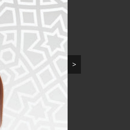
>
by:
Admin
embiayai
ah pihak
a kantor
erlukan