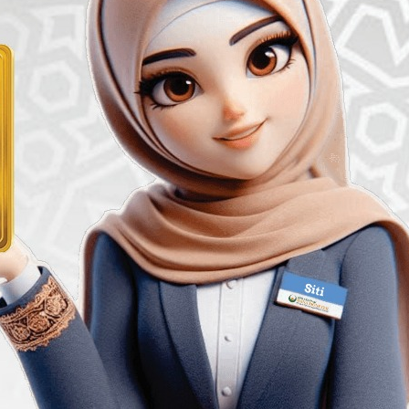
Posted 
Pihak yaitu Pihak Pertama (BPRS) selaku pembeli atau yang m
sebagai pemesan barang dan Pihak Ketiga (Supplier Emas) adal
mas),
yaitu Galeri 24.
 Kepemilikan Emas (PKE) bisa mendatangi Kantor BPRS di semu
dari Bagian Bisnis (Account Officer).
ngisi data-data serta melengkapi dokumen- dokumen yang dip