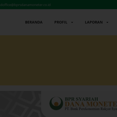
doffice@bprsdanamoneter.co.id
BERANDA
PROFIL
LAPORAN