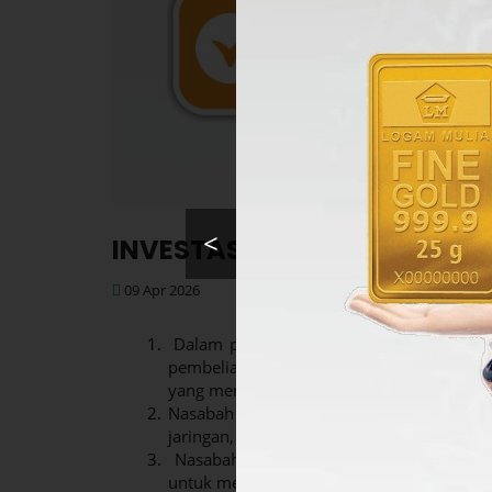
<
INVESTASI EMAS
09 Apr 2026
1.
Dalam pelaksanaan PKE melibatkan tiga 
pembelian barang, pihak kedua (Nasabah) 
yang menyediakan atau menjual barang (E
2.
Nasabah yang ingin melakukan Pembiayaan
jaringan, atau bisa mendapatkan informasi 
3.
Nasabah wajib memenuhi syarat dan me
untuk melakukan PKE di BPRS.