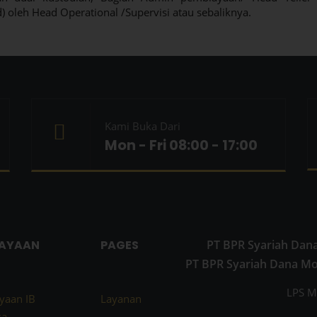
 oleh Head Operational /Supervisi atau sebaliknya.
Kami Buka Dari
Mon - Fri 08:00 - 17:00
IAYAAN
PAGES
PT BPR Syariah Dana
PT BPR Syariah Dana M
LPS M
yaan IB
Layanan
sa