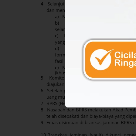
4.
Selanjutnya Account Officer (AO) melaku
dan menganalisa kemampuan nasabah sesuai
a)
Menerima Formulir permohonan P
b)
Melakukan Verifikasi dokumen d
selanjutnya dituangkan ke dalam Nota
c)
Meminta pengecekan Legalitas ke 
yang berlaku.
d)
Meminta pengecekan SLIK/Bank Ch
formulir standard yang berlaku. Ke
fasilitas pembiayaan menjadi kewenan
e)
Mengajukan komite circulate meng
(khusus).
5.
Komite Pembiayaan yang berwenang m
diajukan.
6.
Setelah pembiayaan disetujui, AO meng
uang muka serta biaya-biaya yang diperlu
7.
BPRS (Head Operational) menghubungi Sup
8.
Nasabah dan BPRS melakukan Akad Pembi
telah disepakati dan biaya-biaya yang dip
9.
Emas disimpan di brankas jaminan BPRS da
10.
Brangkas jaminan (vault) dikunci den