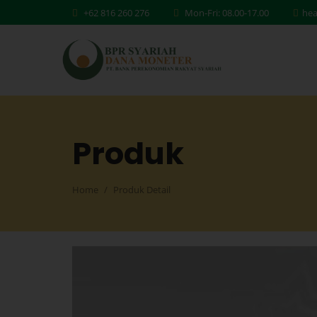
+62 816 260 276
Mon-Fri: 08.00-17.00
hea
Produk
Home
Produk Detail