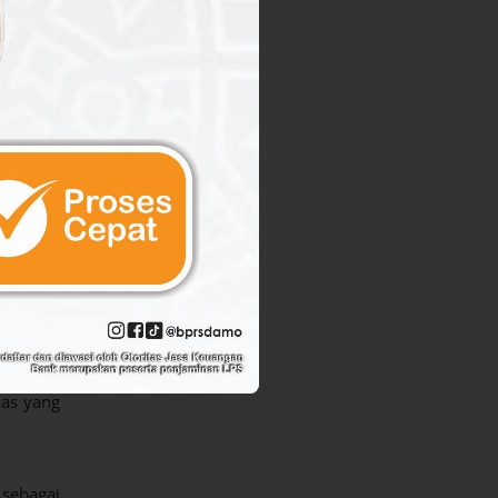
kan emas
:
, untuk
 standar
ggunakan
mberian
an yang
embayar
as yang
sebagai