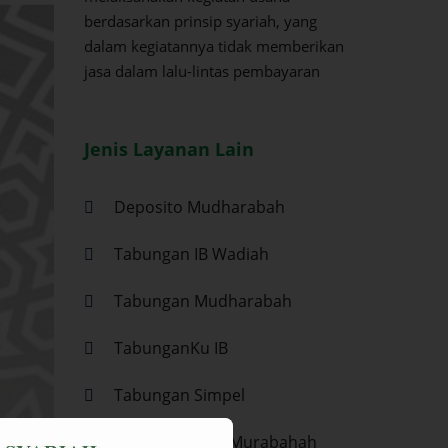
berdasarkan prinsip syariah, yang
dalam kegiatannya tidak memberikan
jasa dalam lalu-lintas pembayaran
Jenis Layanan Lain
Deposito Mudharabah
Tabungan IB Wadiah
Tabungan Mudharabah
TabunganKu IB
Tabungan Simpel
Pembiayaan IB Murabahah