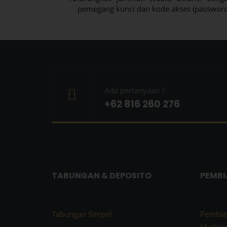
pemegang kunci dan kode akses (password)
Ada pertanyaan ?
+62 816 260 276
TABUNGAN & DEPOSITO
PEMB
Tabungan Simpel
Pembia
Multija