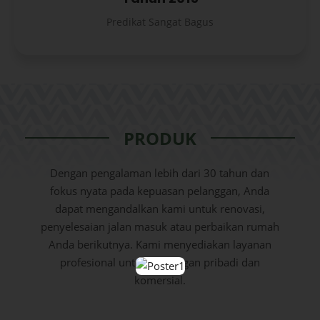
Predikat Sangat Bagus
PRODUK
Dengan pengalaman lebih dari 30 tahun dan
fokus nyata pada kepuasan pelanggan, Anda
dapat mengandalkan kami untuk renovasi,
penyelesaian jalan masuk atau perbaikan rumah
Anda berikutnya. Kami menyediakan layanan
profesional untuk pelanggan pribadi dan
komersial.