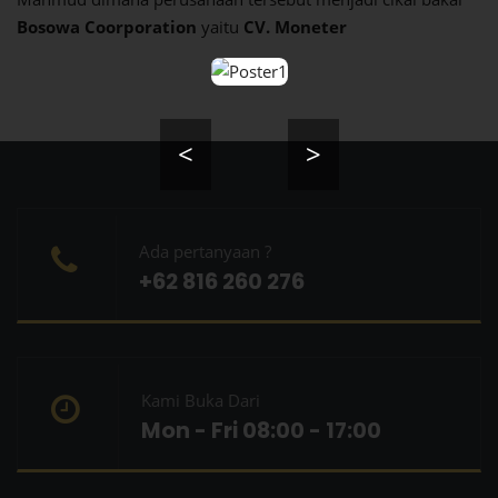
Bosowa Coorporation
yaitu
CV. Moneter
<
>
Ada pertanyaan ?
+62 816 260 276
Kami Buka Dari
Mon - Fri 08:00 - 17:00